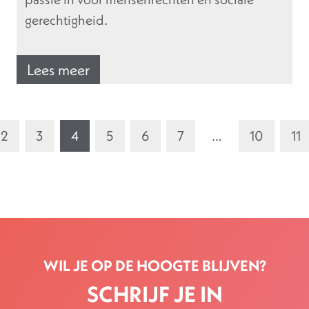
gerechtigheid.
Lees meer
2
3
4
5
6
7
…
10
11
WIL JE OP DE HOOGTE BLIJVEN?
SCHRIJF JE IN