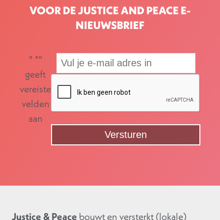
VOOR DE JUSTICE AND PEACE E-
NIEUWSBRIEF
"
*
"
geeft
vereiste
velden
aan
Justice & Peace
bouwt en versterkt (lokale)