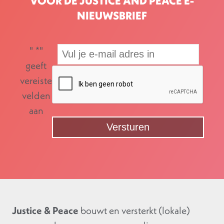
VOOR DE JUSTICE AND PEACE E-
NIEUWSBRIEF
"
*
"
geeft
vereiste
velden
aan
Justice & Peace
bouwt en versterkt (lokale)