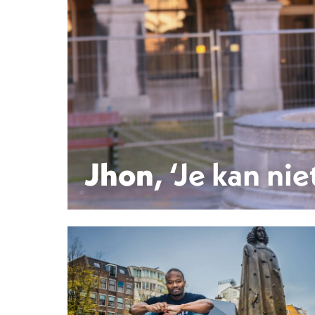
Jhon
, ‘Je kan ni