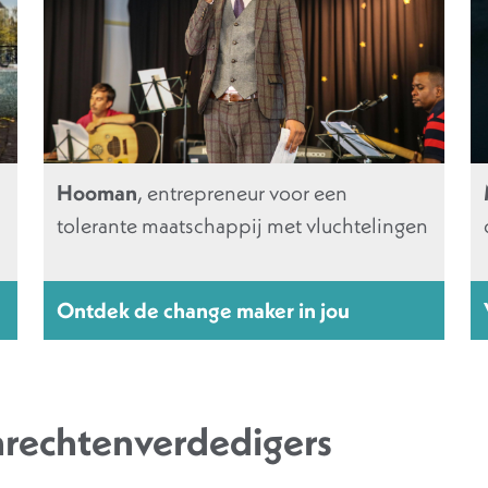
Hooman
, entrepreneur voor een
tolerante maatschappij met vluchtelingen
Ontdek de change maker in jou
nrechtenverdedigers