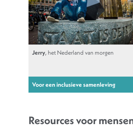
Jerry
, het Nederland van morgen
Voor een inclusieve samenleving
Resources voor mense