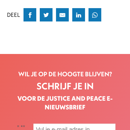
DEEL
WIL JE OP DE HOOGTE BLIJVEN?
SCHRIJF JE IN
VOOR DE JUSTICE AND PEACE E-
NIEUWSBRIEF
"
*
"