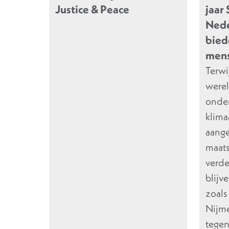
Justice & Peace
jaar 
Nede
bied
mens
Terwi
werel
onder
klima
aange
maats
verde
blijv
zoals
Nijme
tegen