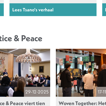
Lees Tsano's verhaal
tice & Peace
29-12-2025
17-1
ce & Peace viert tien
Woven Together: He