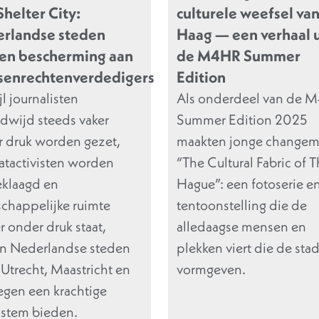
Shelter City:
culturele weefsel va
rlandse steden
Haag — een verhaal u
en bescherming aan
de M4HR Summer
enrechtenverdedigers
Edition
jl journalisten
Als onderdeel van de 
dwijd steeds vaker
Summer Edition 2025
 druk worden gezet,
maakten jonge changem
atactivisten worden
“The Cultural Fabric of 
klaagd en
Hague”: een fotoserie e
chappelijke ruimte
tentoonstelling die de
r onder druk staat,
alledaagse mensen en
en Nederlandse steden
plekken viert die de sta
 Utrecht, Maastricht en
vormgeven.
gen een krachtige
stem bieden.