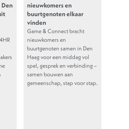
n Den
nieuwkomers en
it
buurtgenoten elkaar
vinden
Game & Connect bracht
M4HR
nieuwkomers en
buurtgenoten samen in Den
akers
Haag voor een middag vol
The
spel, gesprek en verbinding –
n
samen bouwen aan
gemeenschap, stap voor stap.
d