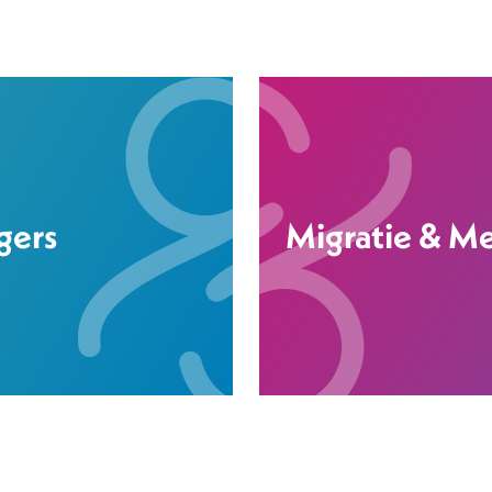
gers
Migratie & M