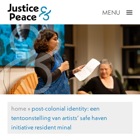
MENU
home
»
post-colonial identity: een
tentoonstelling van artists’ safe haven
initiative resident minal