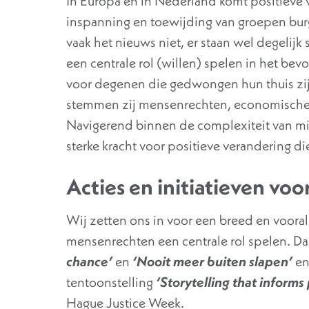
In Europa en in Nederland komt positieve v
inspanning en toewijding van groepen burg
vaak het nieuws niet, er staan wel degelij
een centrale rol (willen) spelen in het bev
voor degenen die gedwongen hun thuis zijn
stemmen zij mensenrechten, economische, s
Navigerend binnen de complexiteit van mi
sterke kracht voor positieve verandering d
Acties en initiatieven voo
Wij zetten ons in voor een breed en voora
mensenrechten een centrale rol spelen. Da
chance’
en
‘Nooit meer buiten slapen’
en
tentoonstelling
‘Storytelling that informs 
Hague Justice Week.