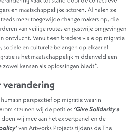
erandering vaak tot stand door de collectieve
ers en maatschappelijke actoren. Al halen ze
k steeds meer toegewijde change makers op, die
orderen van veilige routes en gastvrije omgevingen
 ontvlucht. Vanuit een bredere visie op migratie
ociale en culturele belangen op elkaar af.
gratie is het maatschappelijk middenveld een
ie zowel kansen als oplossingen biedt*.
r verandering
l humaan perspectief op migratie waarin
arom steunen wij de petities
‘Give Solidarity a
 doen wij mee aan het expertpanel en de
policy’
van Artworks Projects tijdens de The