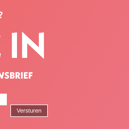
?
 IN
WSBRIEF