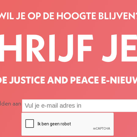
WIL JE OP DE HOOGTE BLIJVEN
HRIJF JE
E JUSTICE AND PEACE E-NIEU
elden aan