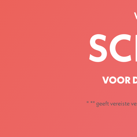
SC
VOOR D
"
*
" geeft vereiste v