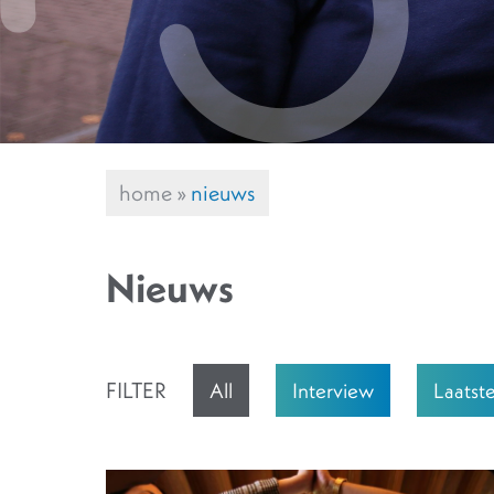
home
»
nieuws
Nieuws
FILTER
All
Interview
Laatst