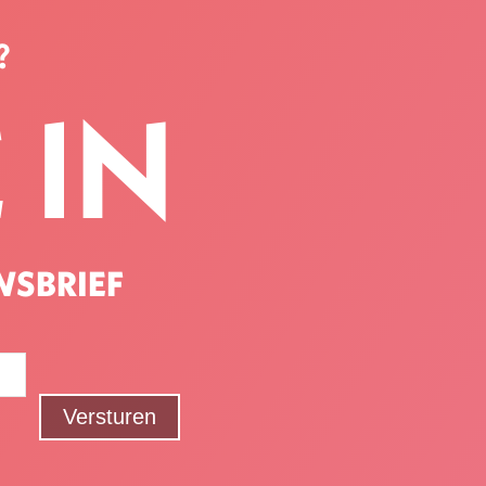
?
 IN
WSBRIEF