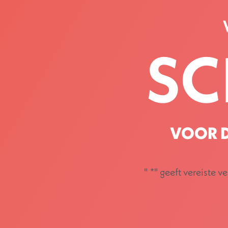
SC
VOOR D
"
*
" geeft vereiste v