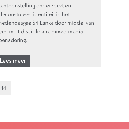
tentoonstelling onderzoekt en
deconstrueert identiteit in het
hedendaagse Sri Lanka door middel van
een multidisciplinaire mixed media
benadering.
Lees meer
14