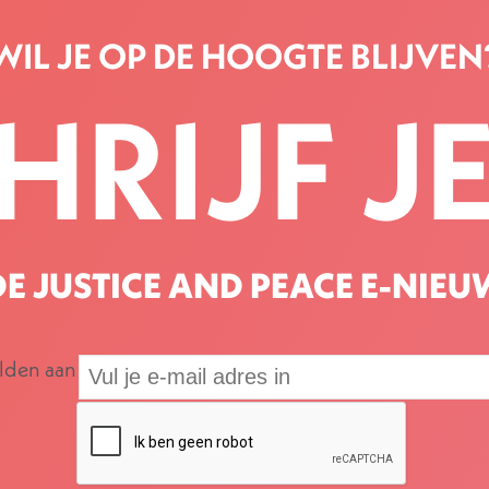
WIL JE OP DE HOOGTE BLIJVEN
HRIJF JE
E JUSTICE AND PEACE E-NIEU
elden aan