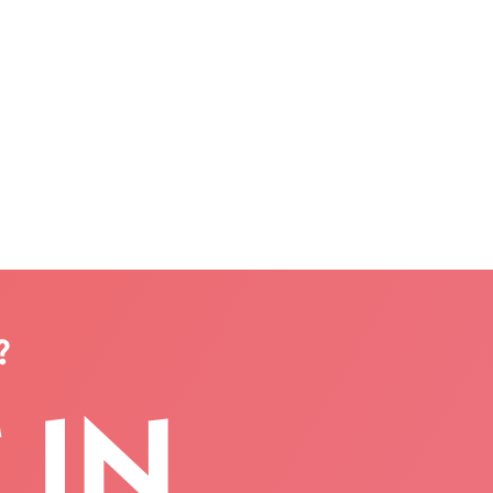
?
 IN