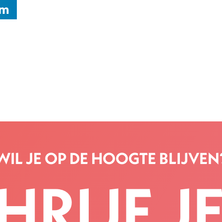
am
WIL JE OP DE HOOGTE BLIJVEN
HRIJF JE