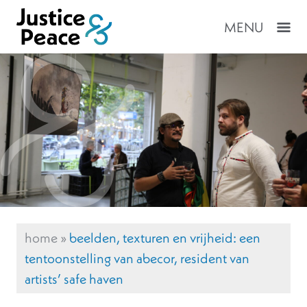
MENU
home
»
beelden, texturen en vrijheid: een
tentoonstelling van abecor, resident van
artists’ safe haven