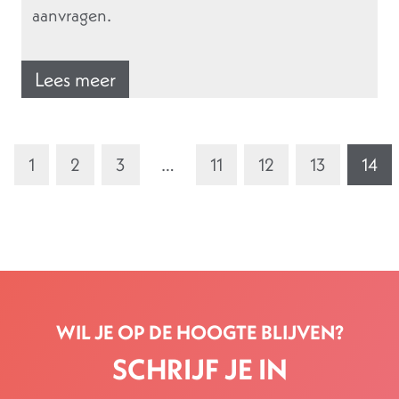
aanvragen.
Lees meer
1
2
3
…
11
12
13
14
WIL JE OP DE HOOGTE BLIJVEN?
SCHRIJF JE IN