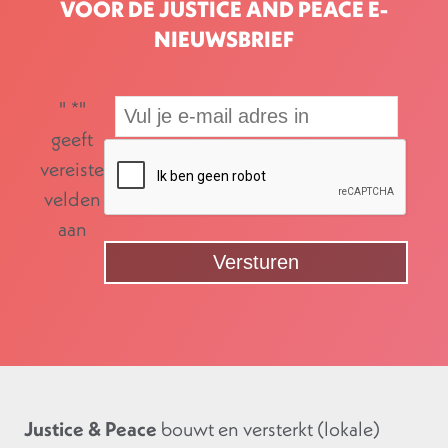
VOOR DE JUSTICE AND PEACE E-
NIEUWSBRIEF
"
*
"
geeft
vereiste
velden
aan
Justice & Peace
bouwt en versterkt (lokale)