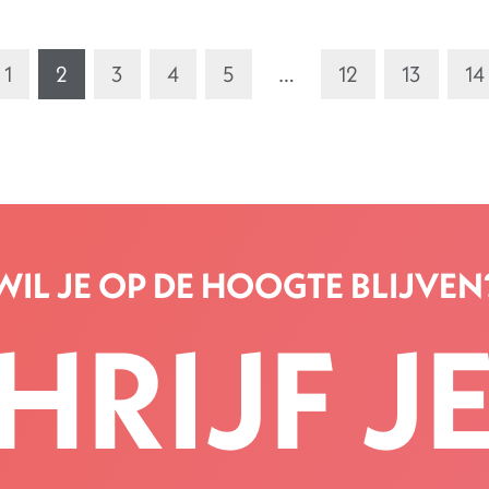
1
2
3
4
5
…
12
13
14
WIL JE OP DE HOOGTE BLIJVEN
HRIJF JE