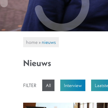
home
»
nieuws
Nieuws
FILTER
All
Interview
Laatst