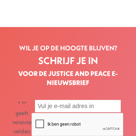
WIL JE OP DE HOOGTE BLIJVEN?
SCHRIJF JE IN
VOOR DE JUSTICE AND PEACE E-
NIEUWSBRIEF
"
*
"
geeft
vereiste
velden