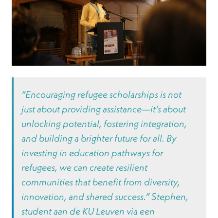
“Encouraging refugee scholarships is not
just about providing assistance—it’s about
unlocking potential, fostering integration,
and building a brighter future for all. By
investing in education pathways for
refugees, we can create resilient
communities that benefit from diversity,
innovation, and shared success.”
Stephen,
student aan de KU Leuven via een