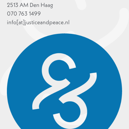
2513 AM Den Haag
070 763 1499
info[at]justiceandpeace.nl