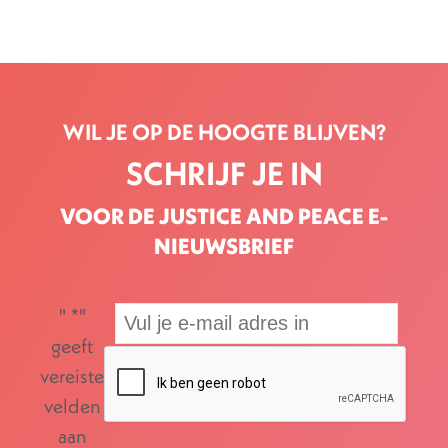
WIL JE OP DE HOOGTE BLIJVEN?
SCHRIJF JE IN
VOOR DE JUSTICE AND PEACE E-
NIEUWSBRIEF
"
*
"
geeft
vereiste
velden
aan