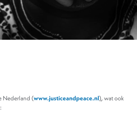
ce Nederland (
www.justiceandpeace.nl
)
, wat ook
: