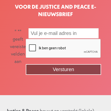
VOOR DE JUSTICE AND PEACE E-
NIEUWSBRIEF
"
*
"
geeft
vereiste
velden
aan
Justice & Peace
bouwt en versterkt (lokale)