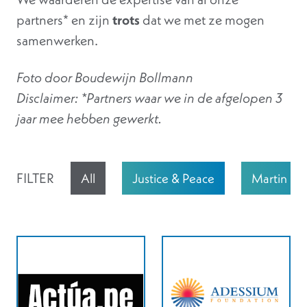
partners* en zijn
trots
dat we met ze mogen
samenwerken.
Foto door Boudewijn Bollmann
Disclaimer: *Partners waar we in de afgelopen 3
jaar mee hebben gewerkt.
FILTER
All
Justice & Peace
Martin Lu