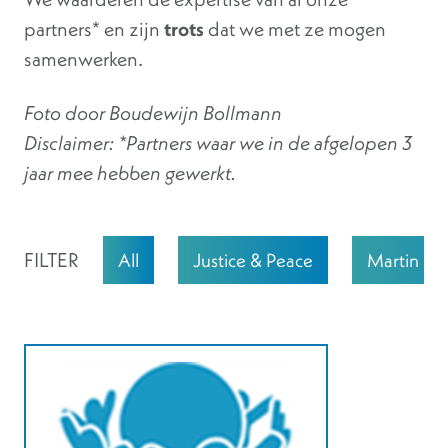
partners* en zijn
trots
dat we met ze mogen
samenwerken.
Foto door Boudewijn Bollmann
Disclaimer: *Partners waar we in de afgelopen 3
jaar mee hebben gewerkt.
FILTER
All
Justice & Peace
Martin Lu