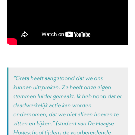
“Greta heeft aangetoond dat we ons
kunnen uitspreken. Ze heeft onze eigen
stemmen luider gemaakt. Ik heb hoop dat er
daadwerkelijk actie kan worden
ondernomen, dat we niet alleen hoeven te
zitten en kijken.” (student van De Haagse
Hogeschool tijdens de voorbereidende