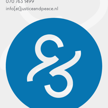
070 763 1499
info[at]justiceandpeace.nl