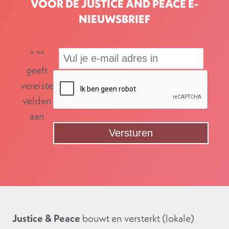
VOOR DE JUSTICE AND PEACE E-
NIEUWSBRIEF
"
*
"
geeft
vereiste
velden
aan
Justice & Peace
bouwt en versterkt (lokale)