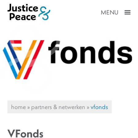
MENU
home
»
partners & netwerken
»
vfonds
VFonds