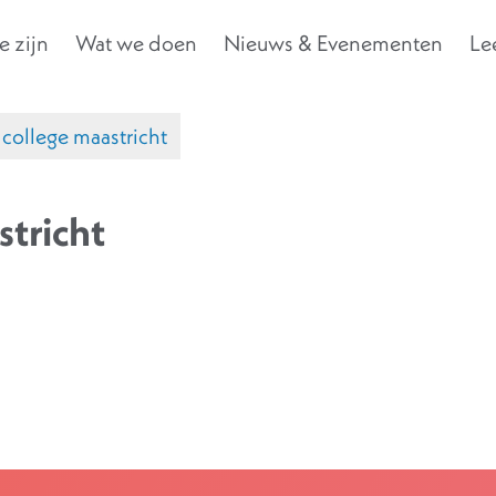
 zijn
Wat we doen
Nieuws & Evenementen
Le
 college maastricht
stricht