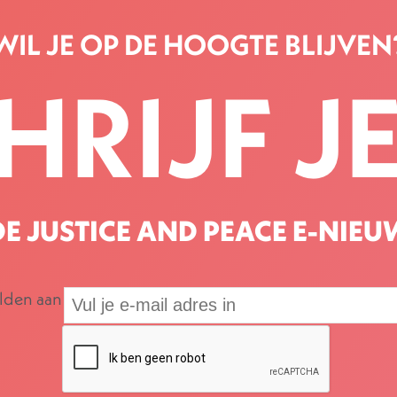
WIL JE OP DE HOOGTE BLIJVEN
HRIJF JE
E JUSTICE AND PEACE E-NIEU
elden aan