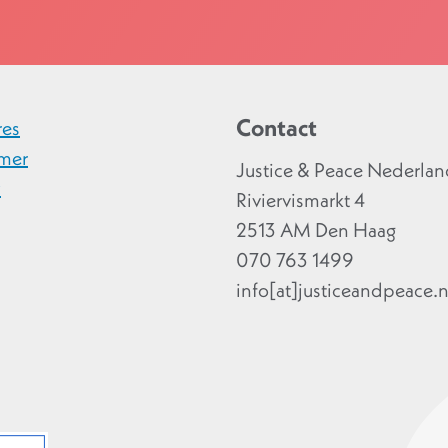
Contact
res
imer
Justice & Peace Nederla
y
Riviervismarkt 4
2513 AM Den Haag
070 763 1499
info[at]justiceandpeace.n