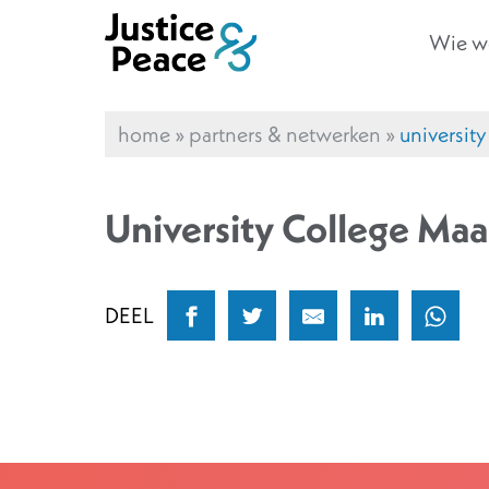
Wie we
home
»
partners & netwerken
»
university
University College Maa
DEEL