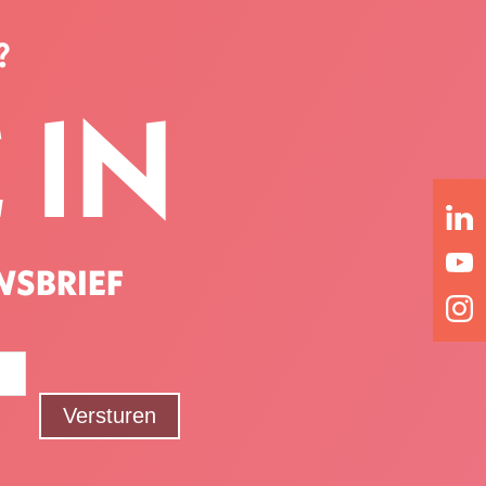
?
 IN
WSBRIEF