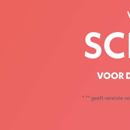
SC
VOOR D
"
*
" geeft vereiste v