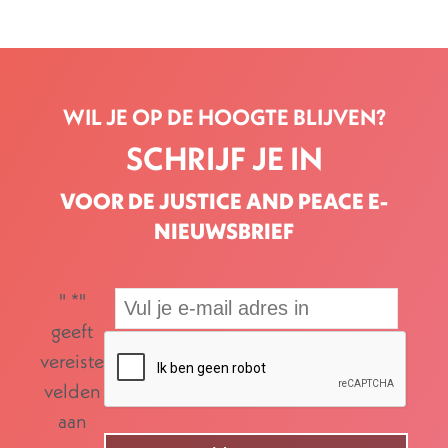
WIL JE OP DE HOOGTE BLIJVEN?
SCHRIJF JE IN
VOOR DE JUSTICE AND PEACE E-
NIEUWSBRIEF
"
*
"
geeft
vereiste
velden
aan