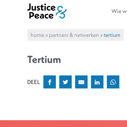
Wie we
home
»
partners & netwerken
»
tertium
Tertium
DEEL