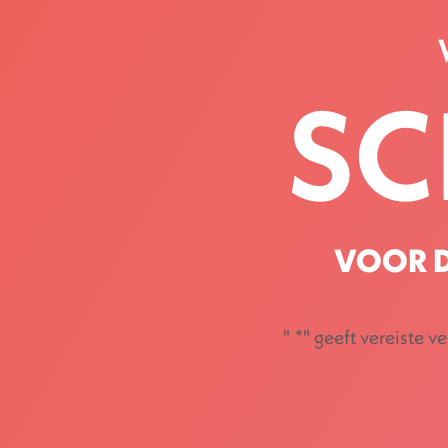
SC
VOOR D
"
*
" geeft vereiste v