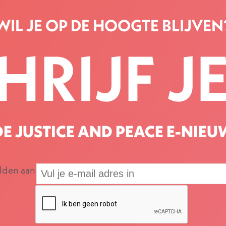
WIL JE OP DE HOOGTE BLIJVEN
HRIJF JE
E JUSTICE AND PEACE E-NIEU
elden aan