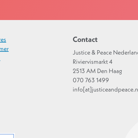
Contact
res
imer
Justice & Peace Nederla
y
Riviervismarkt 4
2513 AM Den Haag
070 763 1499
info[at]justiceandpeace.n