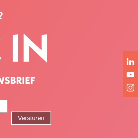
?
 IN
WSBRIEF