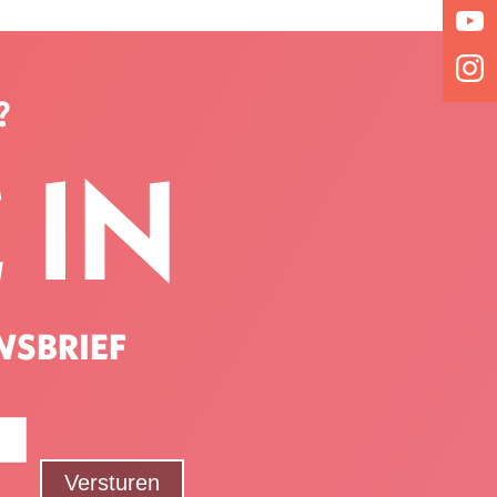
?
 IN
WSBRIEF