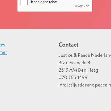
Contact
res
imer
Justice & Peace Nederla
y
Riviervismarkt 4
2513 AM Den Haag
070 763 1499
info[at]justiceandpeace.n