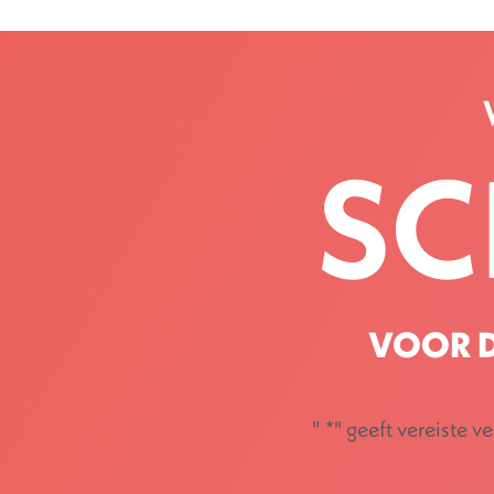
SC
VOOR D
"
*
" geeft vereiste v