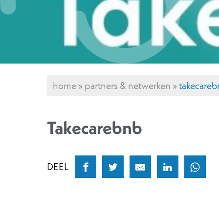
home
»
partners & netwerken
»
takecareb
Takecarebnb
DEEL