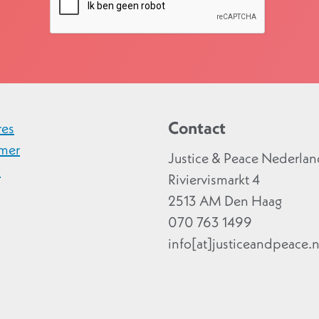
Contact
res
imer
Justice & Peace Nederla
y
Riviervismarkt 4
2513 AM Den Haag
070 763 1499
info[at]justiceandpeace.n