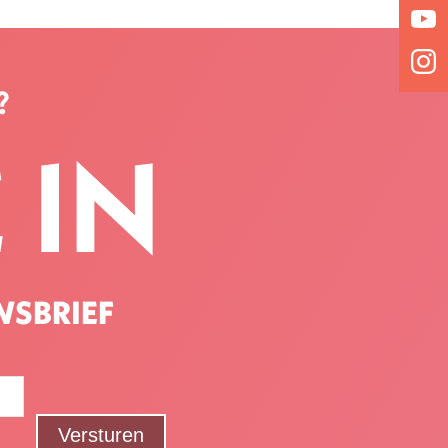
?
 IN
WSBRIEF