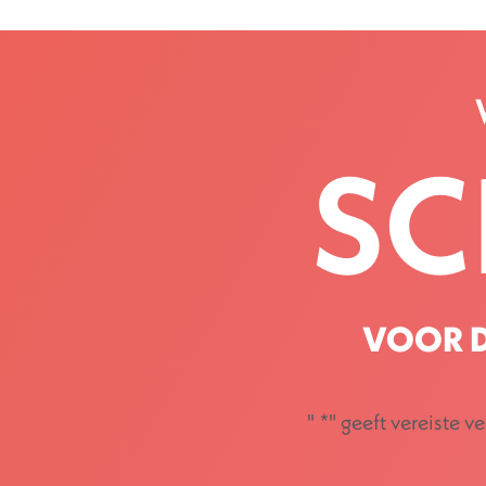
SC
VOOR D
"
*
" geeft vereiste v