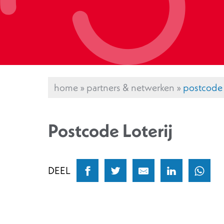
home
»
partners & netwerken
»
postcode l
Postcode Loterij
DEEL