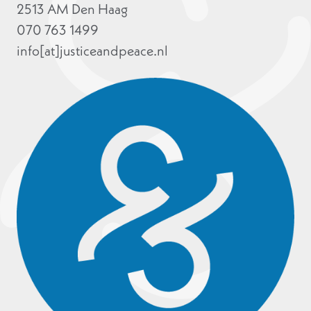
2513 AM Den Haag
070 763 1499
info[at]justiceandpeace.nl