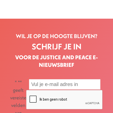
WIL JE OP DE HOOGTE BLIJVEN?
SCHRIJF JE IN
VOOR DE JUSTICE AND PEACE E-
NIEUWSBRIEF
"
*
"
geeft
vereiste
velden
aan