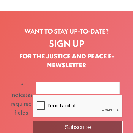
WANT TO STAY UP-TO-DATE?
SIGN UP
FOR THE JUSTICE AND PEACE E-
NEWSLETTER
"
*
"
indicates
required
fields