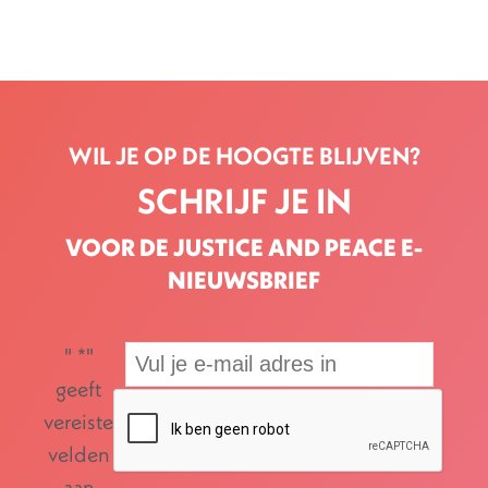
WIL JE OP DE HOOGTE BLIJVEN?
SCHRIJF JE IN
VOOR DE JUSTICE AND PEACE E-
NIEUWSBRIEF
"
*
"
geeft
vereiste
velden
aan