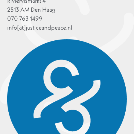
Riviervismarkt 4
2513 AM Den Haag
070 763 1499
info[at]justiceandpeace.nl