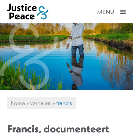
MENU
home
»
verhalen
»
francis
Francis
, documenteert