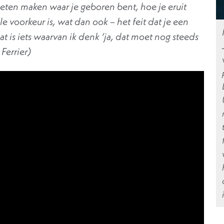
oeten maken waar je geboren bent, hoe je eruit
e voorkeur is, wat dan ook – het feit dat je een
 is iets waarvan ik denk ‘ja, dat moet nog steeds
Ferrier)