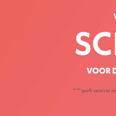
SC
VOOR D
"
*
" geeft vereiste v