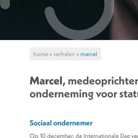
home
»
verhalen
»
marcel
Marcel
, medeoprichter
onderneming voor sta
Sociaal ondernemer
Op 10 december, de Internationale Dag va