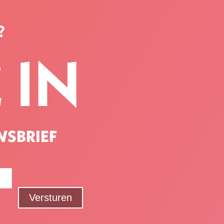
?
 IN
WSBRIEF