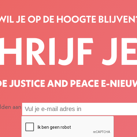
WIL JE OP DE HOOGTE BLIJVEN
HRIJF JE
E JUSTICE AND PEACE E-NIEU
elden aan