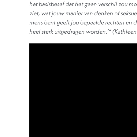
het basisbesef dat het geen verschil zou m
ziet, wat jouw manier van denken of seksuel
mens bent geeft jou bepaalde rechten en dat
heel sterk uitgedragen worden.’” (Kathleen 