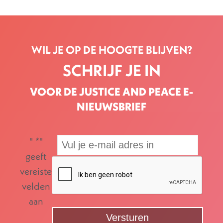
WIL JE OP DE HOOGTE BLIJVEN?
SCHRIJF JE IN
VOOR DE JUSTICE AND PEACE E-
NIEUWSBRIEF
"
*
"
geeft
vereiste
velden
aan