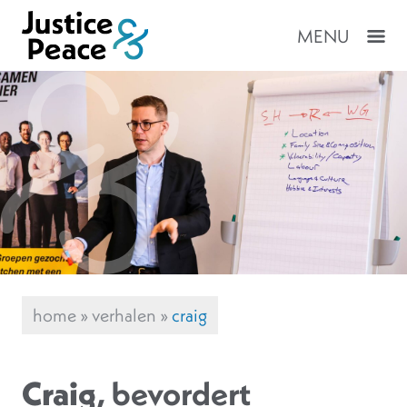
MENU
home
»
verhalen
»
craig
Craig
, bevordert