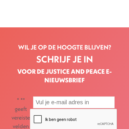
WIL JE OP DE HOOGTE BLIJVEN?
SCHRIJF JE IN
VOOR DE JUSTICE AND PEACE E-
NIEUWSBRIEF
"
*
"
geeft
vereiste
velden