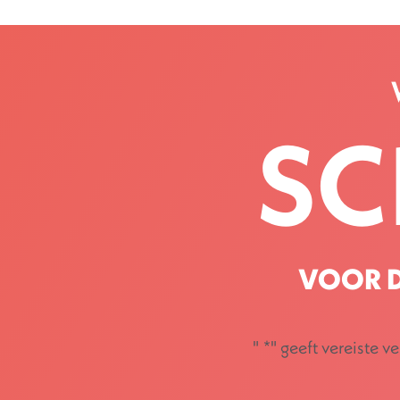
SC
VOOR D
"
*
" geeft vereiste v