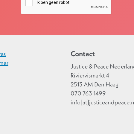
Contact
res
imer
Justice & Peace Nederla
y
Riviervismarkt 4
2513 AM Den Haag
070 763 1499
info[at]justiceandpeace.n