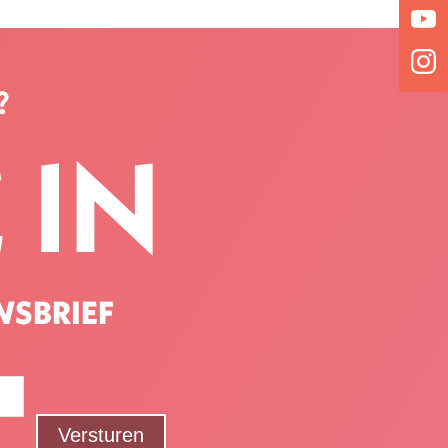
?
 IN
WSBRIEF