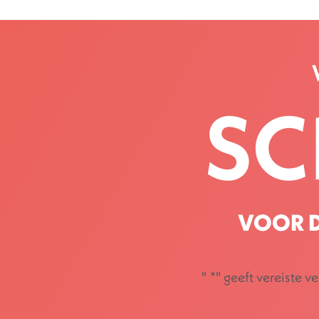
SC
VOOR D
"
*
" geeft vereiste v