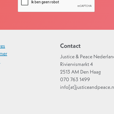
Contact
res
imer
Justice & Peace Nederla
y
Riviervismarkt 4
2513 AM Den Haag
070 763 1499
info[at]justiceandpeace.n