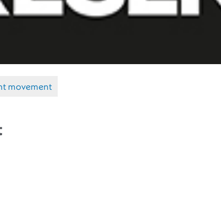
ent movement
t