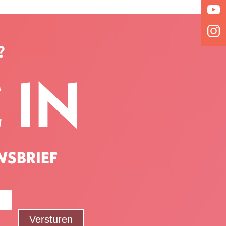
?
 IN
WSBRIEF