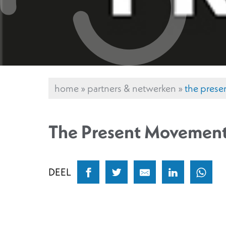
home
»
partners & netwerken
»
the pres
The Present Movemen
DEEL