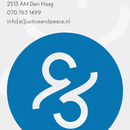
2513 AM Den Haag
070 763 1499
info[at]justiceandpeace.nl