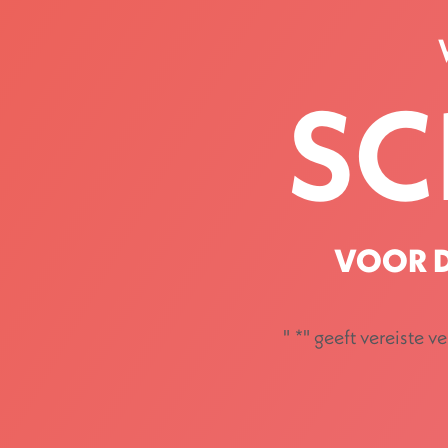
SC
VOOR D
"
*
" geeft vereiste v