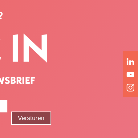
?
 IN
WSBRIEF