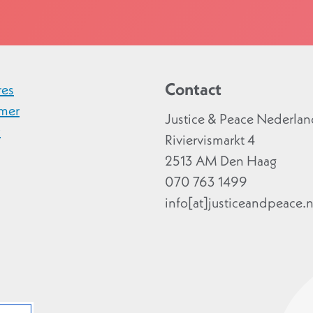
Contact
res
imer
Justice & Peace Nederla
y
Riviervismarkt 4
2513 AM Den Haag
070 763 1499
info[at]justiceandpeace.n