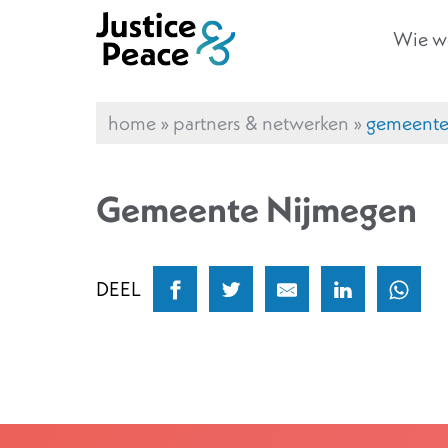
Wie we
home
»
partners & netwerken
»
gemeente
Gemeente Nijmegen
DEEL