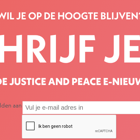
WIL JE OP DE HOOGTE BLIJVEN
HRIJF JE
E JUSTICE AND PEACE E-NIEU
elden aan