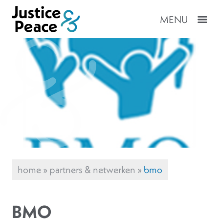
MENU
home
»
partners & netwerken
»
bmo
BMO