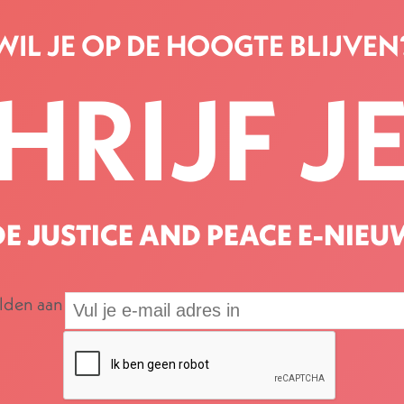
WIL JE OP DE HOOGTE BLIJVEN
HRIJF JE
E JUSTICE AND PEACE E-NIEU
elden aan