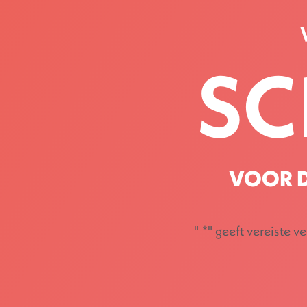
SC
VOOR D
"
*
" geeft vereiste v