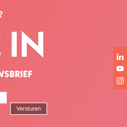
?
 IN
WSBRIEF