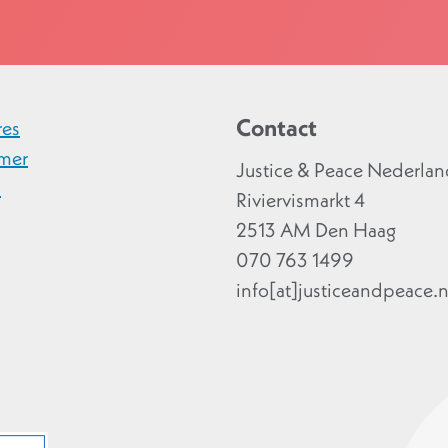
Contact
res
imer
Justice & Peace Nederla
y
Riviervismarkt 4
2513 AM Den Haag
070 763 1499
info[at]justiceandpeace.n