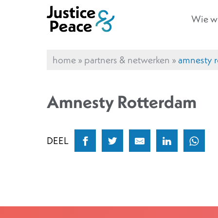
Wie we
home
»
partners & netwerken
»
amnesty 
Amnesty Rotterdam
DEEL