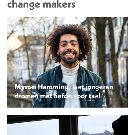
change makers
Myron Hamming
, laat jongeren
dromen met liefde voor taal