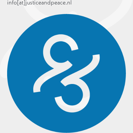
info[at]justiceandpeace.nl