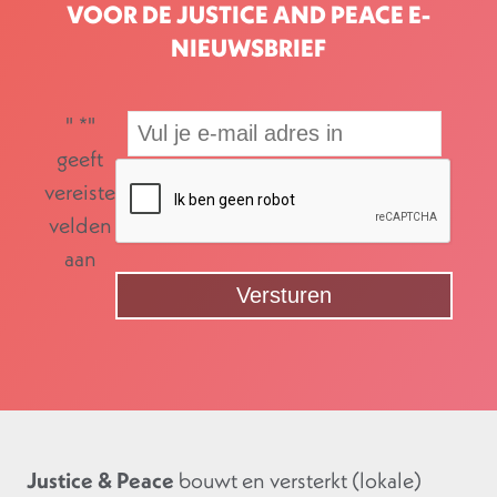
VOOR DE JUSTICE AND PEACE E-
NIEUWSBRIEF
"
*
"
geeft
vereiste
velden
aan
Justice & Peace
bouwt en versterkt (lokale)