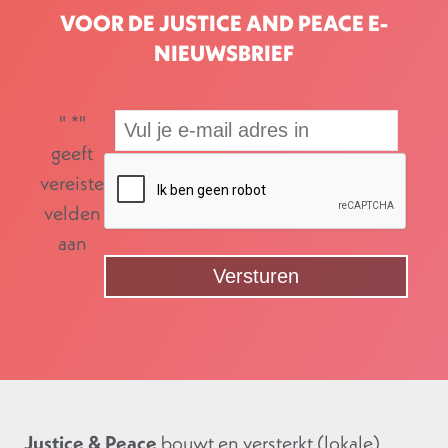
VOOR DE JUSTICE AND PEACE E-
NIEUWSBRIEF
"
*
"
geeft
vereiste
velden
aan
Justice & Peace
bouwt en versterkt (lokale)