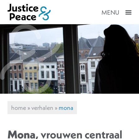
MENU
home
»
verhalen
»
mona
Mona
, vrouwen centraal