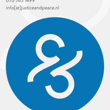
070 763 1499
info[at]justiceandpeace.nl