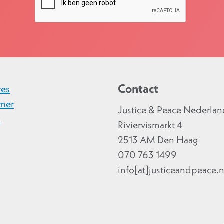
Contact
res
imer
Justice & Peace Nederla
y
Riviervismarkt 4
2513 AM Den Haag
070 763 1499
info[at]justiceandpeace.n