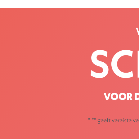
SC
VOOR D
"
*
" geeft vereiste v