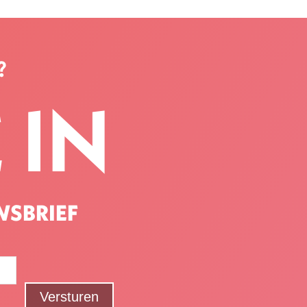
?
 IN
WSBRIEF