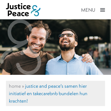
MENU
home
»
justice and peace’s samen hier
initiatief en takecarebnb bundelen hun
krachten!